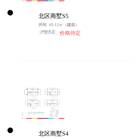
北区商墅S5
开间 65.12㎡（建面）
户型方正
价格待定
北区商墅S4