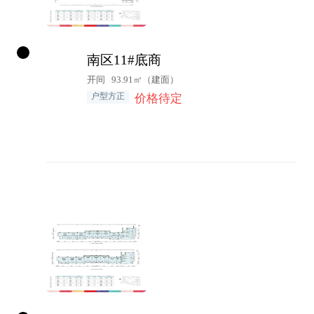
南区11#底商
开间 93.91㎡（建面）
户型方正
价格待定