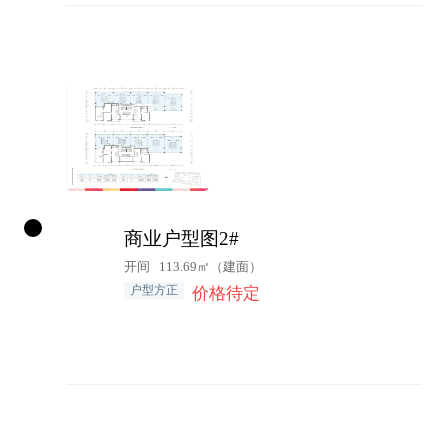
商业户型图2#
开间 113.69㎡（建面）
户型方正
价格待定