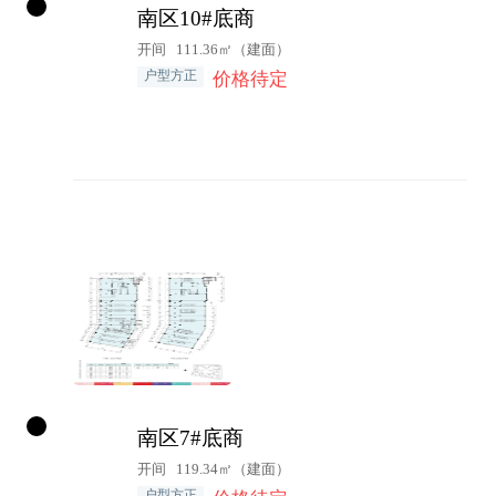
南区10#底商
开间 111.36㎡（建面）
户型方正
价格待定
南区7#底商
开间 119.34㎡（建面）
户型方正