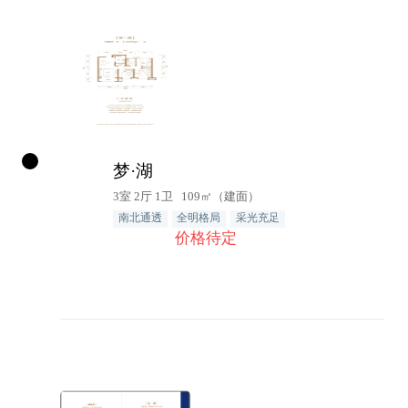
梦·湖
3室 2厅 1卫 109㎡（建面）
南北通透
全明格局
采光充足
价格待定