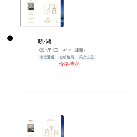
晓·湖
3室 2厅 2卫 147㎡（建面）
南北通透
全明格局
采光充足
价格待定