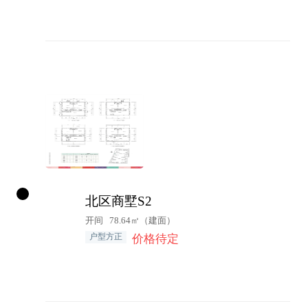
北区商墅S2
开间 78.64㎡（建面）
户型方正
价格待定