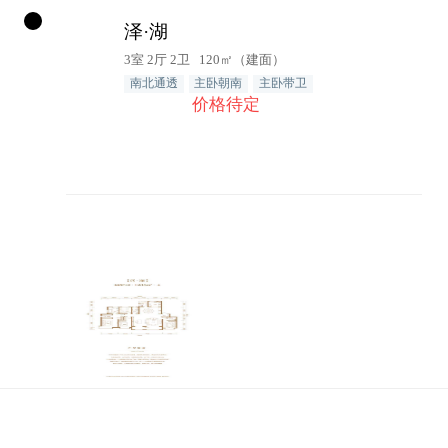
泽·湖
3室 2厅 2卫 120㎡（建面）
南北通透
主卧朝南
主卧带卫
价格待定
凭·澜