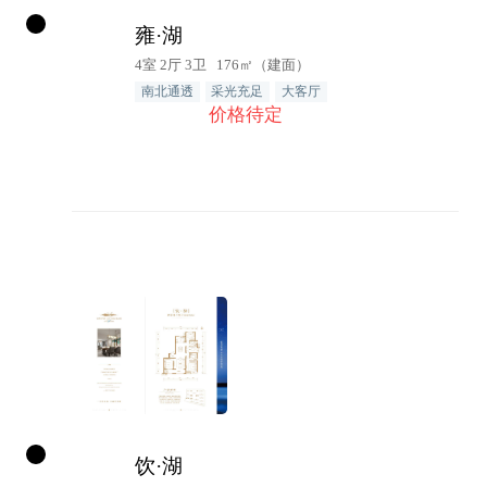
雍·湖
4室 2厅 3卫 176㎡（建面）
南北通透
采光充足
大客厅
价格待定
饮·湖