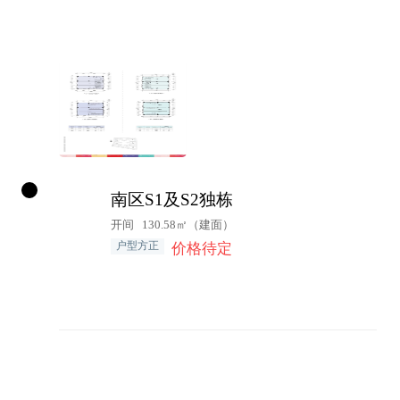
南区S1及S2独栋
开间 130.58㎡（建面）
户型方正
价格待定