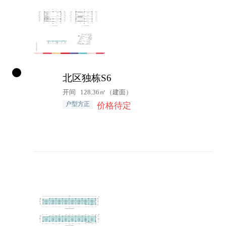
北区独栋S6
开间 128.36㎡（建面）
户型方正
价格待定