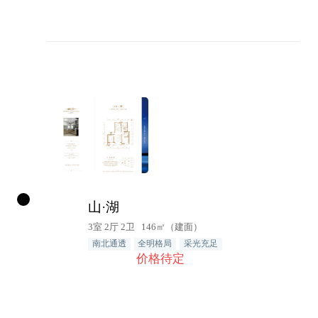
山·湖
3室 2厅 2卫 146㎡（建面）
南北通透
全明格局
采光充足
价格待定