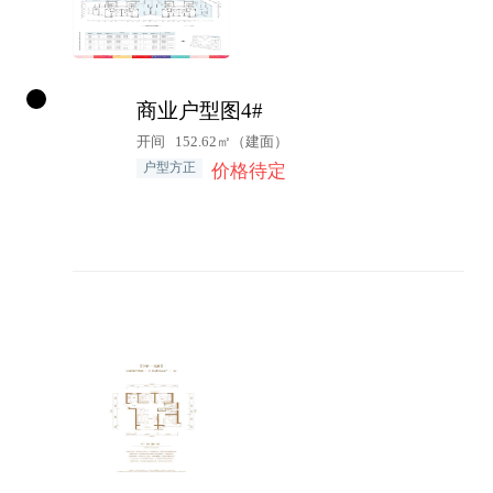
商业户型图4#
开间 152.62㎡（建面）
户型方正
价格待定